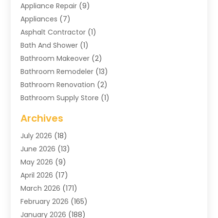
Appliance Repair
(9)
Appliances
(7)
Asphalt Contractor
(1)
Bath And Shower
(1)
Bathroom Makeover
(2)
Bathroom Remodeler
(13)
Bathroom Renovation
(2)
Bathroom Supply Store
(1)
Blinds Shop
(2)
Archives
Business
(4)
July 2026
(18)
Cabinets
(3)
June 2026
(13)
Carpet Cleaning Service
(21)
May 2026
(9)
Carpets
(4)
April 2026
(17)
Chimney
(1)
March 2026
(171)
Chimney Sweep
(1)
February 2026
(165)
Cleaning
(11)
January 2026
(188)
Cleaning Equipment
(1)