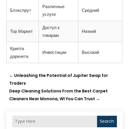
Различные
Блэкспрут
Средний
услуги
Доступ к
Тор Маркет
Низкий
товарам
Крипта
Инвестиции
Высокий
даркнета
←
Unleashing the Potential of Jupiter Swap for
Traders
Deep Cleaning Solutions From the Best Carpet
Cleaners Near Monona, WI You Can Trust
→
Search