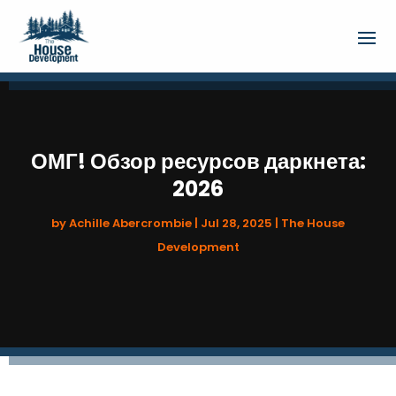
ОМГ! Обзор ресурсов даркнета:
2026
by
Achille Abercrombie
|
Jul 28, 2025
|
The House
Development